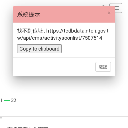
跳
:::
開
到
×
系統提示
啟
主
主
要
導
找不到位址 : https://tcdbdata.ntcri.gov.t
內
覽
w/api/cms/activitysoonlist/7507514
容
選
區
Copy to clipboard
單
塊
確認
1
22
:::
:::