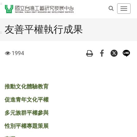
跳
:::
開
到
啟
主
主
要
友善平權執行成果
導
內
:::
覽
容
選
區
visit
1994
單
塊
推動文化體驗教育
促進青年文化平權
多元族群平權參與
性別平權專題策展