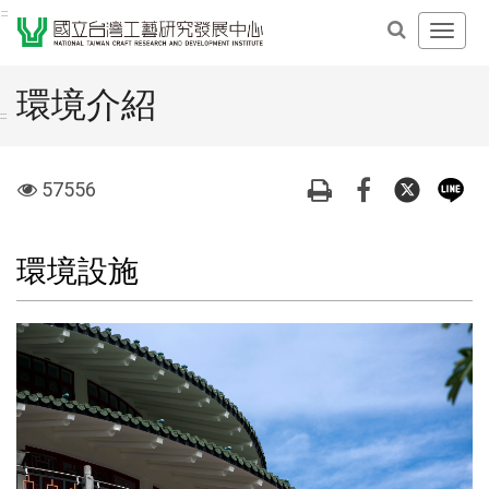
跳
:::
開
到
啟
主
主
要
環境介紹
導
內
:::
覽
容
選
區
visit
57556
單
塊
環境設施