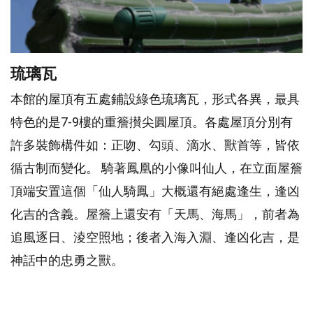
琉璃瓦
本館的屋頂有五處鋪設綠色琉璃瓦，形式各異，最具
特色的是7-9樓的重簷攅尖圓屋頂。各處屋頂分別有
許多裝飾構件如：正吻、勾頭、滴水、獸首等，皆依
循古制而變化。 騎著鳳凰的小像叫仙人，在立面屋簷
頂端安置這個「仙人騎鳳」大概還有絕處逢生，逢凶
化吉的含義。屋簷上還安有「天馬、海馬」，前者為
追風逐日、淩空照地；後者入海入淵、逢凶化吉，是
神話中的忠勇之獸。