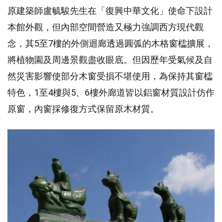
原建築師盧毓駿先生在「復興中華文化」使命下設計
本館外觀，但內部空間營造又極力強調西方現代觀
念，其5至7樓的外側迴廊透過圓弧的木格窗櫺擴展，
將植物園及周邊景觀盡收眼底。但因歷年受氣候及自
然災害影響使部分木窗受損不堪使用，為保持其窗櫺
特色，1至4樓與5、6樓外廊道皆以鋁窗材質設計仿作
原窗，內窗採修復方式保留原木材質。