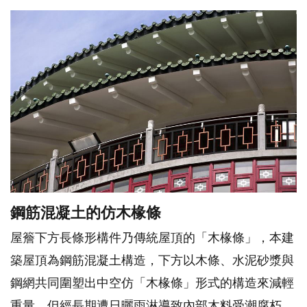
鋼筋混凝土的仿木椽條
屋簷下方長條形構件乃傳統屋頂的「木椽條」，本建
築屋頂為鋼筋混凝土構造，下方以木條、水泥砂漿與
鋼網共同圍塑出中空仿「木椽條」形式的構造來減輕
重量，但經長期遭日曬雨淋導致內部木料受潮腐朽，