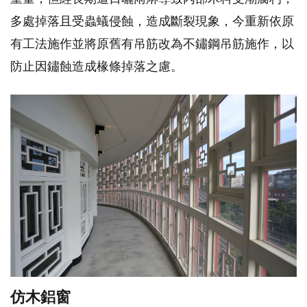
多處掉落且受蟲蟻侵蝕，造成斷裂現象，今重新依原
有工法施作並將原舊有吊筋改為不鏽鋼吊筋施作，以
防止因鏽蝕造成椽條掉落之慮。
仿木鋁窗