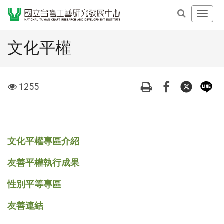
跳
:::
開
到
啟
主
主
要
文化平權
導
內
:::
覽
容
選
區
visit
1255
單
塊
文化平權專區介紹
友善平權執行成果
性別平等專區
友善連結