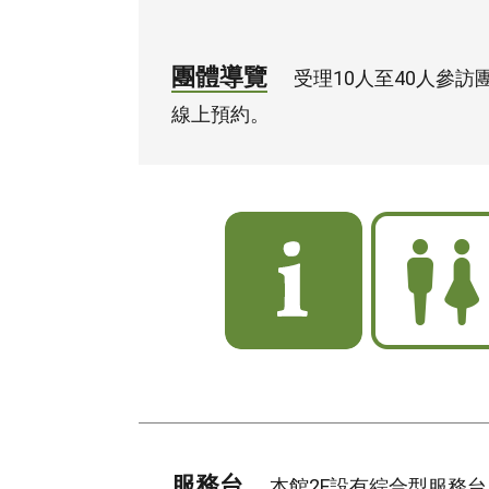
團體導覽
受理10人至40人參
線上預約。
服
化
務
妝
台
室
服務台
本館2F設有綜合型服務