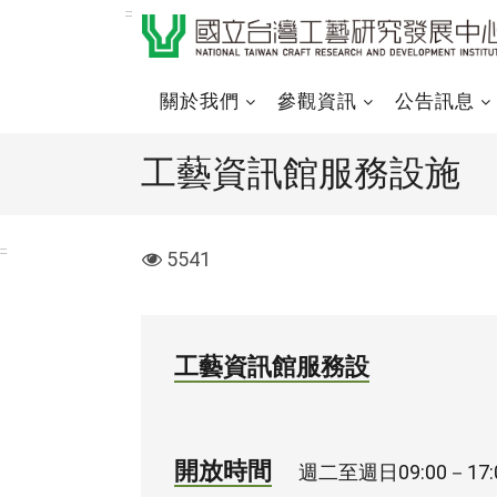
跳
:::
到
主
要
關於我們
參觀資訊
公告訊息
內
容
工藝資訊館服務設施
區
塊
:::
visit
5541
工藝資訊館服務設
開放時間
週二至週日09:00－