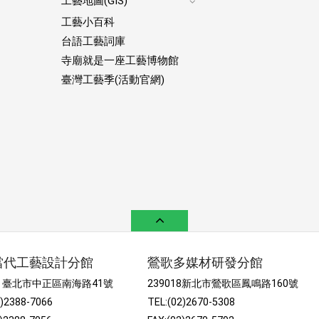
工藝地圖(GIS)
Expand
工藝小百科
footer
submenu
台語工藝詞庫
寺廟就是一座工藝博物館
臺灣工藝季(活動官網)
當代工藝設計分館
鶯歌多媒材研發分館
52 臺北市中正區南海路41號
239018新北市鶯歌區鳳鳴路160號
2)2388-7066
TEL:(02)2670-5308