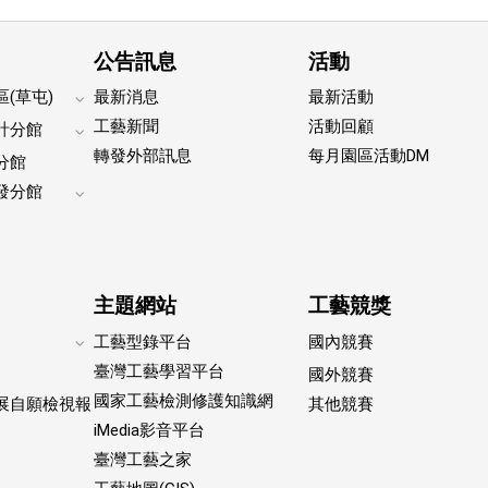
公告訊息
活動
(草屯)
最新消息
最新活動
Expand
工藝新聞
活動回顧
計分館
footer
Expand
轉發外部訊息
每月園區活動DM
submenu
分館
footer
submenu
發分館
Expand
footer
submenu
主題網站
工藝競獎
工藝型錄平台
國內競賽
Expand
臺灣工藝學習平台
國外競賽
footer
國家工藝檢測修護知識網
submenu
展自願檢視報
其他競賽
iMedia影音平台
臺灣工藝之家