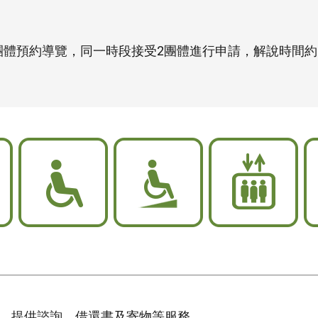
訪團體預約導覽，同一時段接受2團體進行申請，解說時間約
無
無
電
障
障
梯
礙
礙
化
坡
妝
道
室
台，提供諮詢、借還書及寄物等服務。