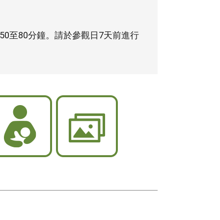
50至80分鐘。請於參觀日7天前進行
哺
展
集
場
乳
空
室
間