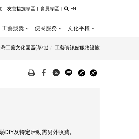
全
覽
|
友善措施專區
|
會員專區
|
EN
文
檢
索
工藝競獎
便民服務
文化平權
臺灣工藝文化園區(草屯)
工藝資訊館服務設施
體驗DIY及特定活動需另外收費。