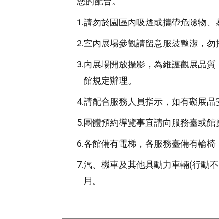
您的配合。
1.
請勿於園區內吸煙或攜帶危險物、
2.
室內展場參觀請留意服裝整潔，勿
3.
內展場開放攝影，為維護觀展品質
館規定辦理。
4.
請配合服務人員指示，如有礙展品
5.
團體預約導覽事宜請向服務臺或館
6.
各館備有電梯，各服務臺備有輪椅
7.
汽、機車及其他具動力車輛(行動
用。