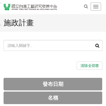
跳
:::
開
到
啟
主
主
要
施政計畫
導
內
:::
覽
容
選
區
單
單
塊
頁
元
面
檢
搜
清除全部
索：
尋
功
發布日期
能
名稱