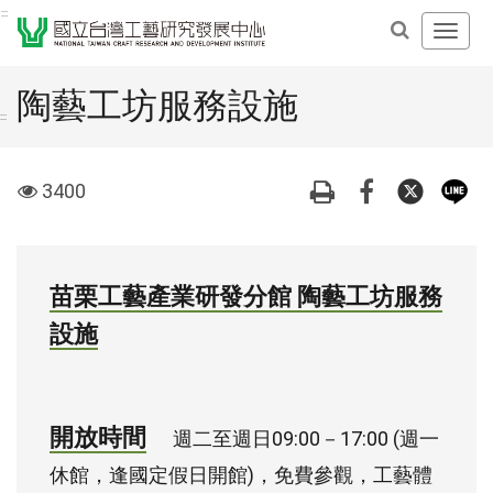
跳
:::
開
到
啟
主
主
要
陶藝工坊服務設施
導
內
:::
覽
容
選
區
visit
3400
單
塊
苗栗工藝產業研發分館 陶藝工坊服務
設施
開放時間
週二至週日09:00－17:00 (週一
休館，逢國定假日開館)，免費參觀，工藝體