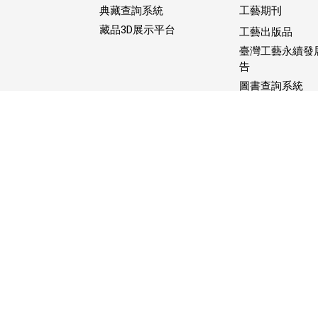
典藏查詢系統
工藝期刊
藏品3D展示平台
工藝出版品
臺灣工藝永續發
告
圖書查詢系統
文化平權
聯絡我們
文化平權專區介紹
友善平權執行成果
Expand
性別平等專區
footer
Expand
submenu
友善連結
footer
submenu