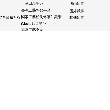
工藝型錄平台
國內競賽
Expand
臺灣工藝學習平台
國外競賽
footer
國家工藝檢測修護知識網
submenu
展自願檢視報
其他競賽
iMedia影音平台
臺灣工藝之家
工藝地圖(GIS)
Expand
工藝小百科
footer
submenu
台語工藝詞庫
寺廟就是一座工藝博物館
臺灣工藝季(活動官網)