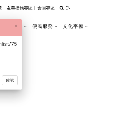
全
覽
|
友善措施專區
|
會員專區
|
EN
文
檢
×
索
工藝競獎
便民服務
文化平權
list/75
確認