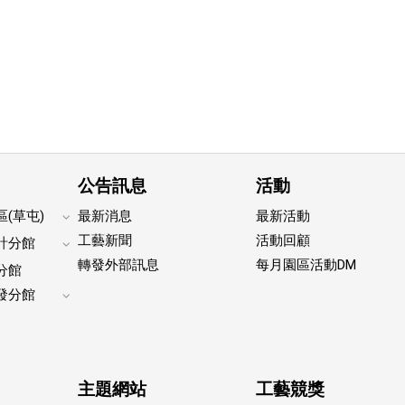
公告訊息
活動
(草屯)
最新消息
最新活動
Expand
工藝新聞
活動回顧
計分館
footer
Expand
轉發外部訊息
每月園區活動DM
submenu
分館
footer
submenu
發分館
Expand
footer
submenu
主題網站
工藝競獎