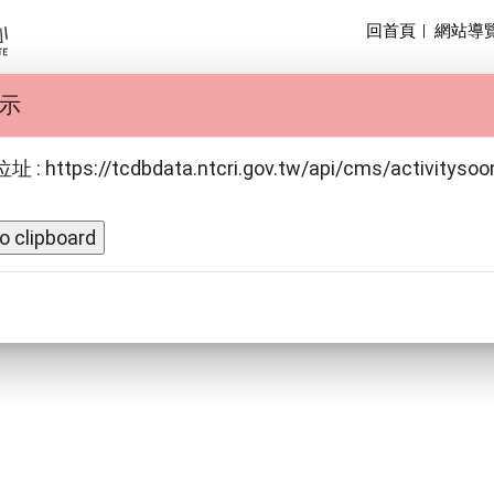
回首頁
|
網站導
活動
展覽
典藏
出版與圖書
主題網站
示
: https://tcdbdata.ntcri.gov.tw/api/cms/activitysoon
o clipboard