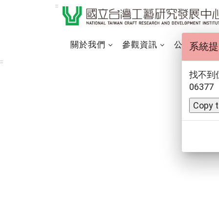
跳
:::
到
主
要
關於我們
參觀資訊
公告訊息
系統提
內
:::
容
找不到位址 
區
06377
塊
Copy t