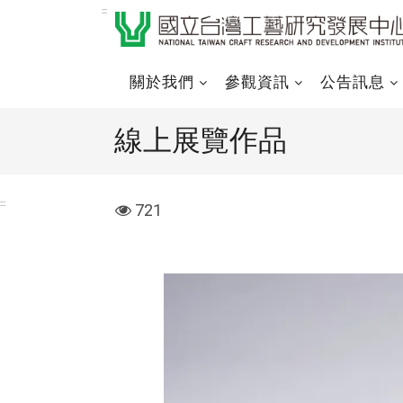
跳
:::
到
主
要
關於我們
參觀資訊
公告訊息
內
容
線上展覽作品
區
塊
:::
visit
721