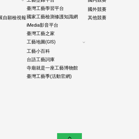
Expand
臺灣工藝學習平台
國外競賽
footer
國家工藝檢測修護知識網
submenu
展自願檢視報
其他競賽
iMedia影音平台
臺灣工藝之家
工藝地圖(GIS)
Expand
工藝小百科
footer
submenu
台語工藝詞庫
寺廟就是一座工藝博物館
臺灣工藝季(活動官網)