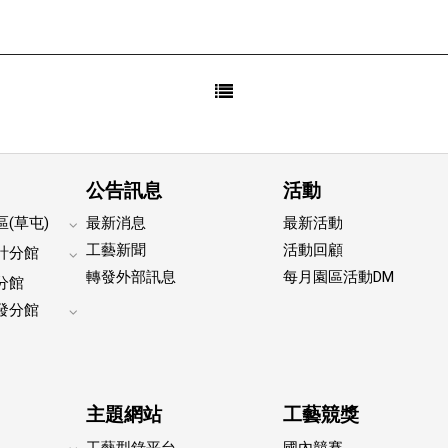
公告訊息
活動
(草屯)
最新消息
最新活動
Expand
工藝新聞
活動回顧
計分館
footer
Expand
轉發外部訊息
每月園區活動DM
submenu
分館
footer
submenu
發分館
Expand
footer
submenu
主題網站
工藝競獎
工藝型錄平台
國內競賽