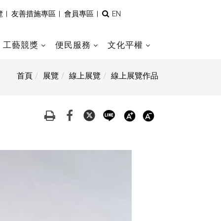
全
覽
|
友善措施專區
|
會員專區
|
EN
文
檢
索
工藝競獎
便民服務
文化平權
首頁
展覽
線上展覽
線上展覽作品