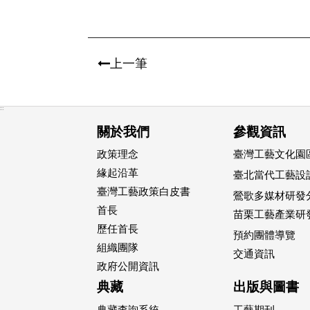
上一筆
:::
關於我們
參觀資訊
政策理念
臺灣工藝文化園區
緣起沿革
臺北當代工藝設
臺灣工藝政策白皮書
鶯歌多媒材研發
首長
苗栗工藝產業研
歷任首長
預約團體導覽
組織團隊
交通資訊
政府公開資訊
典藏
出版與圖書
典藏查詢系統
工藝期刊