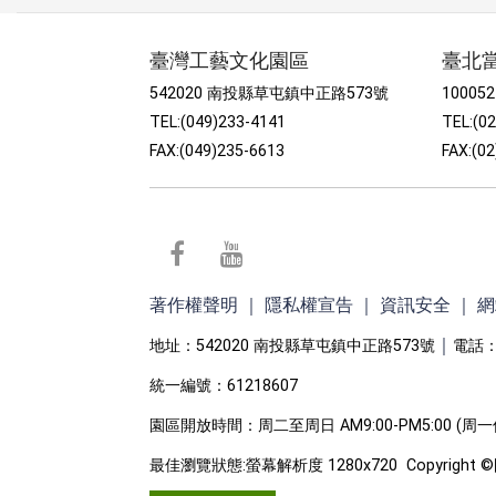
臺灣工藝文化園區
臺北
542020 南投縣草屯鎮中正路573號
1000
TEL:(049)233-4141
TEL:(0
FAX:(049)235-6613
FAX:(0
facebook
youtube
著作權聲明
｜
隱私權宣告
｜
資訊安全
｜
網
｜
地址：542020 南投縣草屯鎮中正路573號
電話：(
統一編號：61218607
園區開放時間：周二至周日 AM9:00-PM5:00 (周
最佳瀏覽狀態:螢幕解析度 1280x720 Copyri