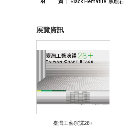
材質
Black Hematite  黑膽石
展覽資訊
臺灣工藝演譯28+