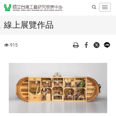
跳
:::
開
到
啟
主
主
要
線上展覽作品
導
內
:::
覽
容
選
區
visit
915
單
塊