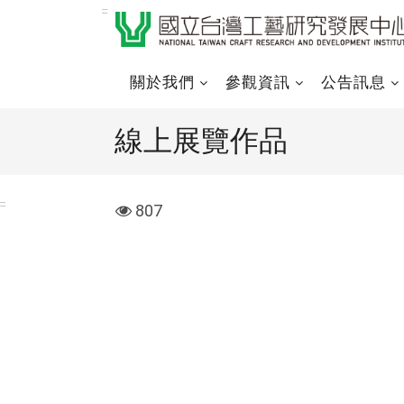
跳
:::
到
主
要
關於我們
參觀資訊
公告訊息
內
容
線上展覽作品
區
塊
:::
visit
807