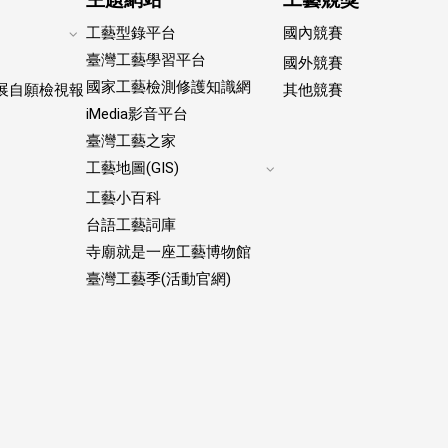
工藝型錄平台
國內競賽
Expand
臺灣工藝學習平台
國外競賽
footer
國家工藝檢測修護知識網
submenu
展自願檢視報
其他競賽
iMedia影音平台
臺灣工藝之家
工藝地圖(GIS)
Expand
工藝小百科
footer
submenu
台語工藝詞庫
寺廟就是一座工藝博物館
臺灣工藝季(活動官網)