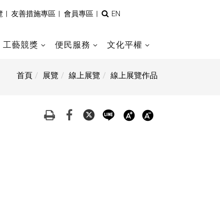
全
覽
|
友善措施專區
|
會員專區
|
EN
文
檢
索
工藝競獎
便民服務
文化平權
首頁
展覽
線上展覽
線上展覽作品