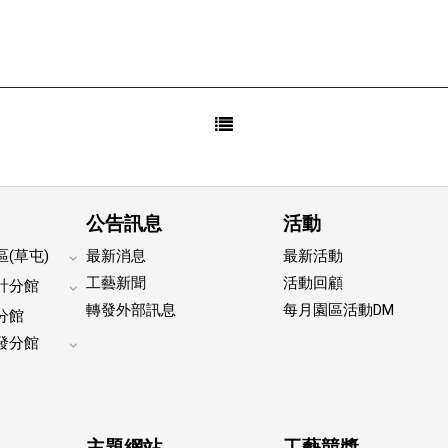
公告訊息
活動
(草屯)
最新消息
最新活動
Expand
工藝新聞
活動回顧
計分館
footer
Expand
轉發外部訊息
每月園區活動DM
submenu
分館
footer
submenu
發分館
Expand
footer
submenu
主題網站
工藝競獎