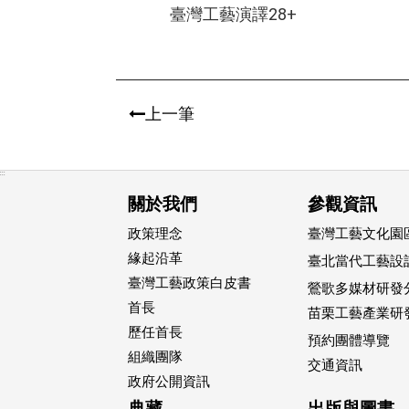
臺灣工藝演譯28+
上一筆
:::
關於我們
參觀資訊
政策理念
臺灣工藝文化園區
緣起沿革
臺北當代工藝設
臺灣工藝政策白皮書
鶯歌多媒材研發
首長
苗栗工藝產業研
歷任首長
預約團體導覽
組織團隊
交通資訊
政府公開資訊
典藏
出版與圖書