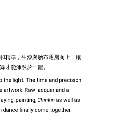
和精準，生漆與胎布逐層而上，鑲
舞才能渾然於一體。
the light. The time and precision 
e artwork. Raw lacquer and a 
aying, painting, 
Chinkin
 as well as 
th dance finally come together.