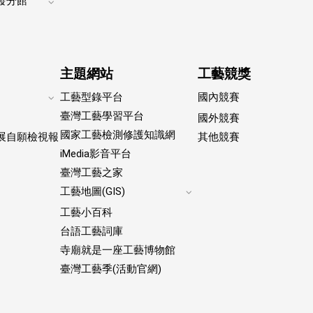
發分館
Expand
footer
submenu
主題網站
工藝競獎
工藝型錄平台
國內競賽
Expand
臺灣工藝學習平台
國外競賽
footer
國家工藝檢測修護知識網
submenu
展自願檢視報
其他競賽
iMedia影音平台
臺灣工藝之家
工藝地圖(GIS)
Expand
工藝小百科
footer
submenu
台語工藝詞庫
寺廟就是一座工藝博物館
臺灣工藝季(活動官網)