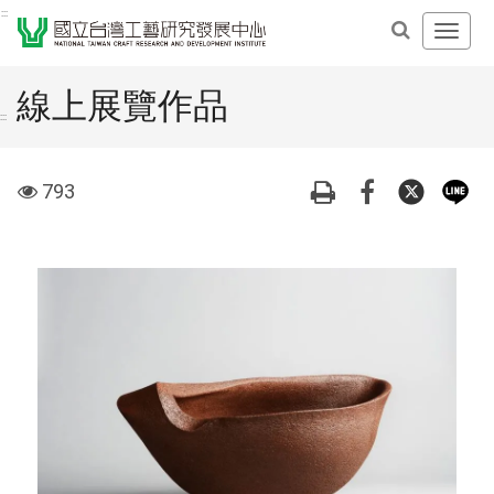
跳
:::
開
到
啟
主
主
要
線上展覽作品
導
內
:::
覽
容
選
區
visit
793
單
塊