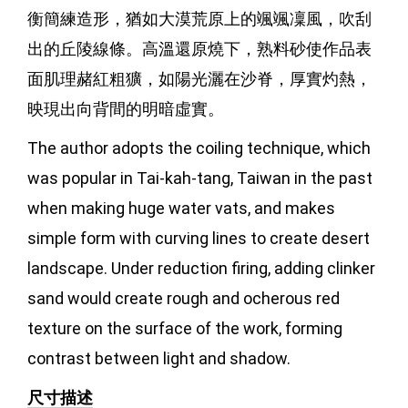
衡簡練造形，猶如大漠荒原上的颯颯凜風，吹刮
出的丘陵線條。高溫還原燒下，熟料砂使作品表
面肌理赭紅粗獷，如陽光灑在沙脊，厚實灼熱，
映現出向背間的明暗虛實。
The author adopts the coiling technique, which 
was popular in Tai-kah-tang, Taiwan in the past 
when making huge water vats, and makes 
simple form with curving lines to create desert 
landscape. Under reduction firing, adding clinker 
sand would create rough and ocherous red 
texture on the surface of the work, forming 
contrast between light and shadow.
尺寸描述