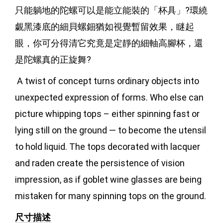
只能躺地的陀螺可以是能立能裝的「杯具」?環繞
覷黑漆底的細貝螺鈿猶如視覺暫留效果，瞇起
眼，你可分得清它究竟是定靜的細軸高腳杯，還
是陀螺真的正旋舞?
 A twist of concept turns ordinary objects into 
unexpected expression of forms. Who else can 
picture whipping tops – either spinning fast or 
lying still on the ground — to become the utensil 
to hold liquid. The tops decorated with lacquer 
and raden create the persistence of vision 
impression, as if goblet wine glasses are being 
mistaken for many spinning tops on the ground.
尺寸描述