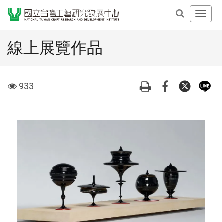
跳
:::
開
到
啟
主
主
要
線上展覽作品
導
內
:::
覽
容
選
區
visit
933
單
塊