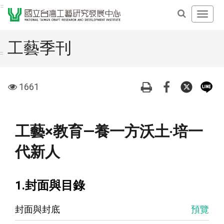
跳
:::
開
到
啟
主
主
要
工藝季刊
導
內
:::
覽
容
選
區
visit
1661
單
塊
工藝×教育—養一方沃土‧培一
代新人
1.封面與目錄
封面與封底
預覽