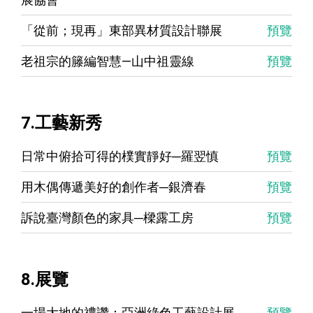
「從前；現再」東部異材質設計聯展
預覽
老祖宗的籐編智慧—山中祖靈線
預覽
7.工藝新秀
日常中俯拾可得的樸實靜好─羅翌慎
預覽
用木偶傳遞美好的創作者─銀濟春
預覽
訴說臺灣顏色的家具─樑露工房
預覽
8.展覽
一場大地的禮讚：亞洲綠色工藝設計展
預覽