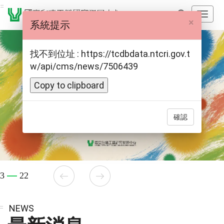
跳
:::
開
到
×
系統提示
啟
主
主
要
導
找不到位址 : https://tcdbdata.ntcri.gov.t
內
覽
w/api/cms/news/7506439
容
選
區
Copy to clipboard
單
塊
確認
3
22
NEWS
:::