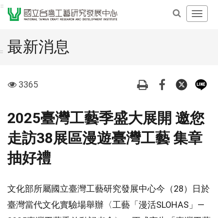
跳
:::
開
到
啟
主
主
要
最新消息
導
內
:::
覽
容
選
區
visit
3365
單
塊
2025臺灣工藝季盛大展開 邀您
走訪38展區漫遊臺灣工藝 集章
抽好禮
文化部所屬國立臺灣工藝研究發展中心今（28）日於
臺灣當代文化實驗場舉辦〈工藝「漫活SLOHAS」—