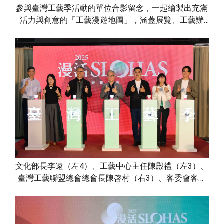
參與臺灣工藝季活動的單位合影留念，一起繪製出充滿
活力與創意的「工藝漫遊地圖」，涵蓋展覽、工藝辦
桌、特色市集、工藝行旅及國際論壇等多項精彩內容，
帶來多層次、跨領域的文化體驗。
文化部長李遠（左4）、工藝中心主任陳殿禮（左3）、
臺灣工藝聯盟總會總會長陳啓村（右3）、客委會客家
文化發展中心主任何金樑（左1）、嘉義市政府文化局
長謝育哲（右1）等貴賓一起共同啟動「臺灣工藝衛星
地圖」，象徵工藝從土地出發、自地方啟動，串聯在地