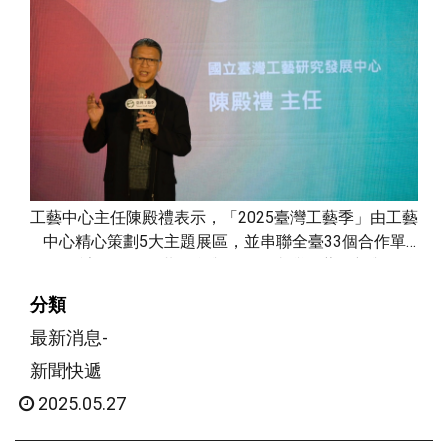
記憶與情感，以工藝文化滋養這塊土地與人群，寓意臺
灣工藝從地方扎根，逐步擴散至國際，匯聚成無限循環
的文化連結力量。
工藝中心主任陳殿禮表示，「2025臺灣工藝季」由工藝
中心精心策劃5大主題展區，並串聯全臺33個合作單
位，總計38個展區共同參與，展現臺灣工藝創新與傳統
共融的核心精神，活動內容多元，涵蓋展覽、活動、市
分類
集、行旅及國際交流等5大面向
最新消息-
新聞快遞
2025.05.27