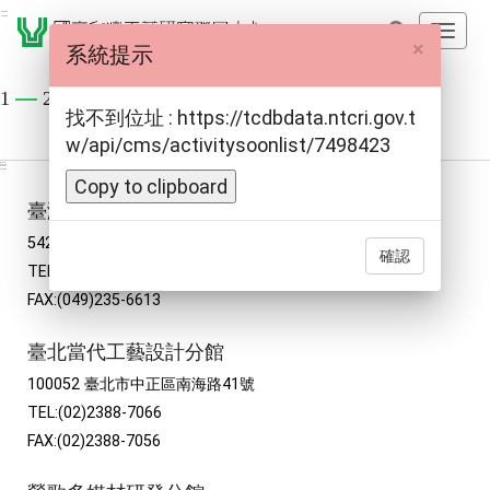
跳
:::
開
到
×
系統提示
啟
主
主
要
1
23
導
找不到位址 : https://tcdbdata.ntcri.gov.t
內
覽
w/api/cms/activitysoonlist/7498423
容
:::
:::
選
區
Copy to clipboard
單
塊
臺灣工藝文化園區
542020 南投縣草屯鎮中正路573號
確認
TEL:(049)233-4141
FAX:(049)235-6613
臺北當代工藝設計分館
100052 臺北市中正區南海路41號
TEL:(02)2388-7066
FAX:(02)2388-7056