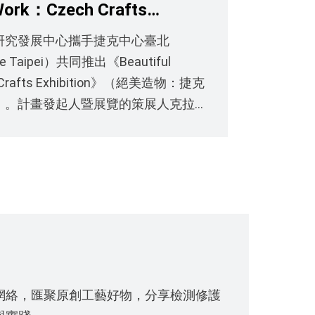
 Work：Czech Crafts
ion》開展紀錄影片
研究發展中心攜手捷克中心臺北
re Taipei）共同推出《Beautiful
 Crafts Exhibition》（絕美造物：捷克
）。計畫發起人暨展覽的策展人克拉
ára Hegerova表示「這項計畫將『傳
經驗的演進與累積，透過不斷地更
品源集結於捷克傳統工藝家與新世代
傳承之中持續更新，回應當代社會快
合作，透過材料與技法的重新轉譯，
。我們以謙卑、致敬的態度面對那些
當代語境中獲得新的詮釋，開展出一
技藝，同時兼容創新，並對當代的文
的創意對話！
用性保持創新與開放。」
utiful Work：Czech Crafts
on》 絕美造物：捷克工藝與設計展
04月02日至2026年8月23日(每週二至
網絡，匯聚原創工藝好物，分享檢測修護
30)