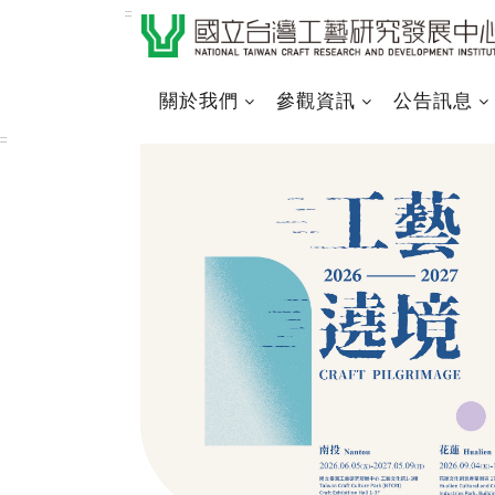
跳
:::
到
主
要
關於我們
參觀資訊
公告訊息
內
:::
容
區
塊