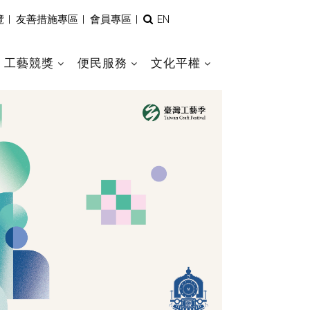
全
覽
|
友善措施專區
|
會員專區
|
EN
文
檢
索
工藝競獎
便民服務
文化平權