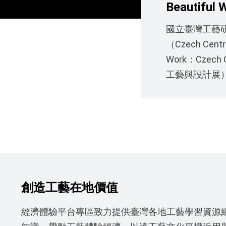
Beautiful
Exhibit
國立臺灣工藝
（Czech Cent
Work：Czech
工藝與設計展
拉．赫格洛娃Kl
統』視為過去
展覽展出的作
新，在尊重與
設計師的跨域
速變動的需求
使既有形式在
近乎被遺忘的
場文化與技藝
化、科技與實
【展覽資訊】 《Bea
創造工藝在地價值
Exhibiti
展期：2026年
經濟體驗平台專區致力提供臺灣各地工藝學習資源
週日09:30-17: